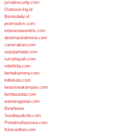
jurnalsecurity.com
Outsourcing.id
Bisnisdaily.id
promoukm.com
indonesiasentris.com
destinasiindnesia.com
caramakan.com
seputarhalal.com
rumahayah.com
inilahkita.com
beritakamera.com
inibekasi.com
beasiswakampus.com
beritasantai.com
wartaregional.com
BinaNews
Surabayakota.com
Portalmahasiswa.com
Kirimartikel.com