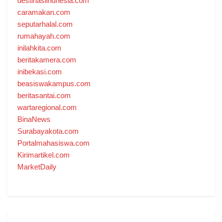
destinasiindnesia.com
caramakan.com
seputarhalal.com
rumahayah.com
inilahkita.com
beritakamera.com
inibekasi.com
beasiswakampus.com
beritasantai.com
wartaregional.com
BinaNews
Surabayakota.com
Portalmahasiswa.com
Kirimartikel.com
MarketDaily