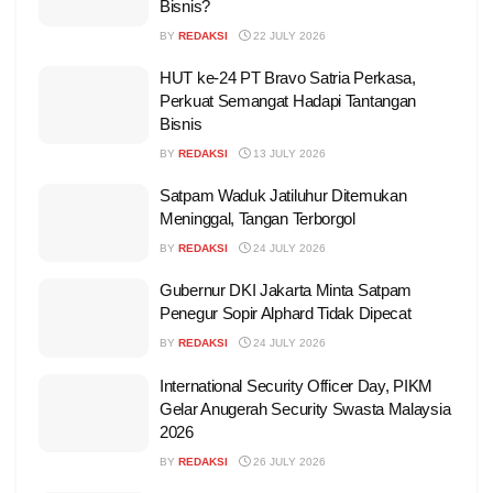
Bisnis?
BY
REDAKSI
22 JULY 2026
HUT ke-24 PT Bravo Satria Perkasa,
Perkuat Semangat Hadapi Tantangan
Bisnis
BY
REDAKSI
13 JULY 2026
Satpam Waduk Jatiluhur Ditemukan
Meninggal, Tangan Terborgol
BY
REDAKSI
24 JULY 2026
Gubernur DKI Jakarta Minta Satpam
Penegur Sopir Alphard Tidak Dipecat
BY
REDAKSI
24 JULY 2026
International Security Officer Day, PIKM
Gelar Anugerah Security Swasta Malaysia
2026
BY
REDAKSI
26 JULY 2026