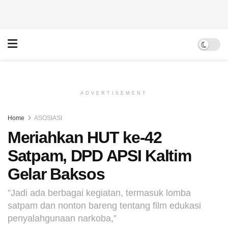
ADVERTISEMENT
Home
ASOSIASI
Meriahkan HUT ke-42
Satpam, DPD APSI Kaltim
Gelar Baksos
”Jadi ada berbagai kegiatan, termasuk lomba
satpam dan nonton bareng tentang film edukasi
penyalahgunaan narkoba,”