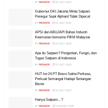
BY
REDAKSI
30 JULY 2026
Gubernur DKI Jakarta Minta Satpam
Penegur Sopir Alphard Tidak Dipecat
BY
REDAKSI
24 JULY 2026
APSI dan ABUJAPI Bahas Industri
Keamanan bersama PIKM Malaysia
BY
REDAKSI
24 JULY 2026
Apa Itu Satpam? Pengertian, Fungsi, dan
Tugas Satpam di Indonesia
BY
REDAKSI
22 JULY 2026
HUT ke-24 PT Bravo Satria Perkasa,
Perkuat Semangat Hadapi Tantangan
Bisnis
BY
REDAKSI
13 JULY 2026
Hanya Satpam…?
BY
REDAKSI
4 AUGUST 2026