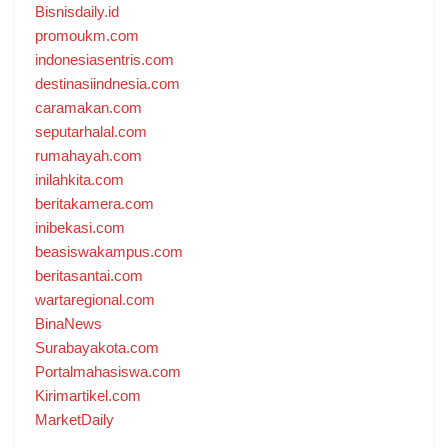
Bisnisdaily.id
promoukm.com
indonesiasentris.com
destinasiindnesia.com
caramakan.com
seputarhalal.com
rumahayah.com
inilahkita.com
beritakamera.com
inibekasi.com
beasiswakampus.com
beritasantai.com
wartaregional.com
BinaNews
Surabayakota.com
Portalmahasiswa.com
Kirimartikel.com
MarketDaily