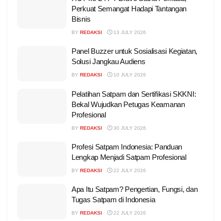
Perkuat Semangat Hadapi Tantangan
Bisnis
BY
REDAKSI
13 JULY 2026
Panel Buzzer untuk Sosialisasi Kegiatan,
Solusi Jangkau Audiens
BY
REDAKSI
10 JULY 2026
Pelatihan Satpam dan Sertifikasi SKKNI:
Bekal Wujudkan Petugas Keamanan
Profesional
BY
REDAKSI
30 JULY 2026
Profesi Satpam Indonesia: Panduan
Lengkap Menjadi Satpam Profesional
BY
REDAKSI
22 JULY 2026
Apa Itu Satpam? Pengertian, Fungsi, dan
Tugas Satpam di Indonesia
BY
REDAKSI
22 JULY 2026