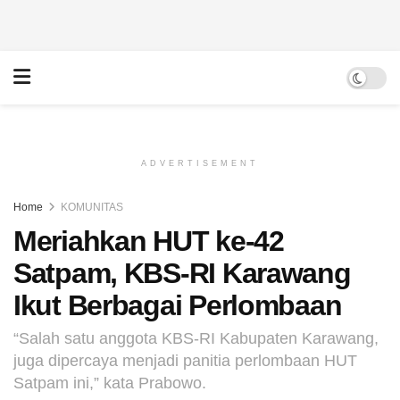
ADVERTISEMENT
Home
KOMUNITAS
Meriahkan HUT ke-42
Satpam, KBS-RI Karawang
Ikut Berbagai Perlombaan
“Salah satu anggota KBS-RI Kabupaten Karawang,
juga dipercaya menjadi panitia perlombaan HUT
Satpam ini,” kata Prabowo.