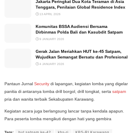
Jakarta Peringkat Dua Kota Teraman di Asia
Tenggara, Penilaian Global Residence Index
13 APRIL 2026
Komunitas BSSA Audiensi Bersama
Dirbinmas Polda Bali dan Kasubdit Satpam
9 JANUARY 2026
Gerak Jalan Meriahkan HUT ke-45 Satpam,
Wujudkan Semangat Bersatu dan Profesional
4 JANUARY 2026
Pantaun Jurnal
Security
di lapangan, kegiatan lomba yang digelar
panitia di antaranya lomba drill borgol, drill tongkat, serta
satpam
pria dan wanita terbaik Sekabupaten Karawang.
Kegiatan acara juga berlangsung lancar tanpa kendala apapun.
Para peserta lomba mengikuti dengan hati yang gembira
Tags:
hut satpam ke-42
kbs-ri
KBS-RI Karawang