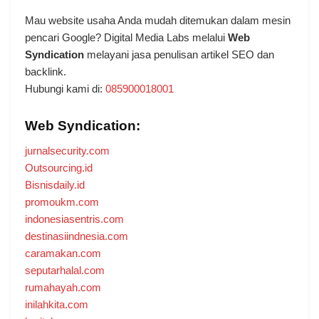
Mau website usaha Anda mudah ditemukan dalam mesin
pencari Google? Digital Media Labs melalui
Web
Syndication
melayani jasa penulisan artikel SEO dan
backlink.
Hubungi kami di:
085900018001
Web Syndication:
jurnalsecurity.com
Outsourcing.id
Bisnisdaily.id
promoukm.com
indonesiasentris.com
destinasiindnesia.com
caramakan.com
seputarhalal.com
rumahayah.com
inilahkita.com