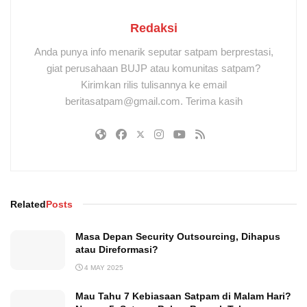
Redaksi
Anda punya info menarik seputar satpam berprestasi,
giat perusahaan BUJP atau komunitas satpam?
Kirimkan rilis tulisannya ke email
beritasatpam@gmail.com. Terima kasih
Related
Posts
Masa Depan Security Outsourcing, Dihapus
atau Direformasi?
4 MAY 2025
Mau Tahu 7 Kebiasaan Satpam di Malam Hari?