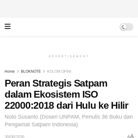
ADVERTISEMENT
Home
BLOKNOTE
KOLOM OPINI
Peran Strategis Satpam
dalam Ekosistem ISO
22000:2018 dari Hulu ke Hilir
Noto Susanto (Dosen UNPAM, Penulis 36 Buku dan
Pengamat Satpam Indonesia)
A
30/06/2026
A