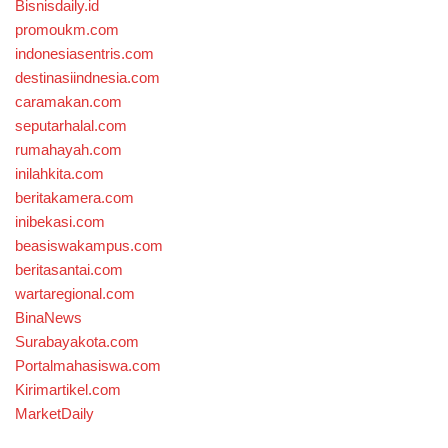
Bisnisdaily.id
promoukm.com
indonesiasentris.com
destinasiindnesia.com
caramakan.com
seputarhalal.com
rumahayah.com
inilahkita.com
beritakamera.com
inibekasi.com
beasiswakampus.com
beritasantai.com
wartaregional.com
BinaNews
Surabayakota.com
Portalmahasiswa.com
Kirimartikel.com
MarketDaily