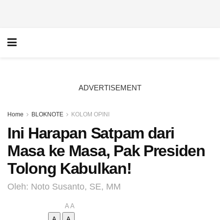
ADVERTISEMENT
Home
BLOKNOTE
KOLOM OPINI
Ini Harapan Satpam dari
Masa ke Masa, Pak Presiden
Tolong Kabulkan!
Oleh: Noto Susanto, SE, MM
A
A
A
A