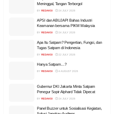
Meninggal, Tangan Terborgol
BY
REDAKSI
24 JULY 2026
APSI dan ABUJAPI Bahas Industri
Keamanan bersama PIKM Malaysia
BY
REDAKSI
24 JULY 2026
Apa Itu Satpam? Pengertian, Fungsi, dan
Tugas Satpam di Indonesia
BY
REDAKSI
22 JULY 2026
Hanya Satpam…?
BY
REDAKSI
4 AUGUST 2026
Gubernur DKI Jakarta Minta Satpam
Penegur Sopir Alphard Tidak Dipecat
BY
REDAKSI
24 JULY 2026
Panel Buzzer untuk Sosialisasi Kegiatan,
Solusi Jangkau Audiens