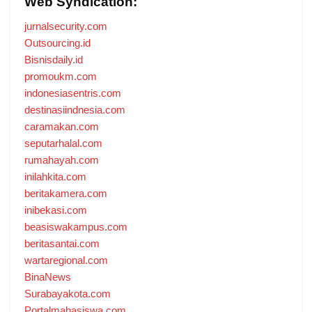
Web Syndication:
jurnalsecurity.com
Outsourcing.id
Bisnisdaily.id
promoukm.com
indonesiasentris.com
destinasiindnesia.com
caramakan.com
seputarhalal.com
rumahayah.com
inilahkita.com
beritakamera.com
inibekasi.com
beasiswakampus.com
beritasantai.com
wartaregional.com
BinaNews
Surabayakota.com
Portalmahasiswa.com