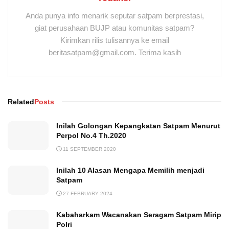
Anda punya info menarik seputar satpam berprestasi,
giat perusahaan BUJP atau komunitas satpam?
Kirimkan rilis tulisannya ke email
beritasatpam@gmail.com. Terima kasih
Related
Posts
Inilah Golongan Kepangkatan Satpam Menurut
Perpol No.4 Th.2020
11 SEPTEMBER 2020
Inilah 10 Alasan Mengapa Memilih menjadi
Satpam
27 FEBRUARY 2024
Kabaharkam Wacanakan Seragam Satpam Mirip
Polri