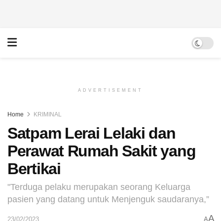
ADVERTISEMENT
Home
KRIMINAL
Satpam Lerai Lelaki dan
Perawat Rumah Sakit yang
Bertikai
"Terduga pelaku merupakan seorang Keluarga
pasien yang datang untuk Menjenguk saudaranya,”
A
23/02/2023
A