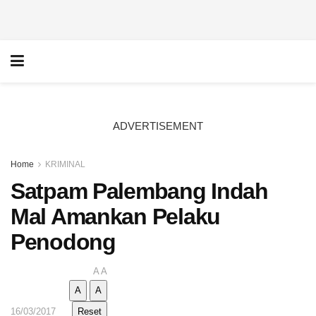
ADVERTISEMENT
Home
KRIMINAL
Satpam Palembang Indah
Mal Amankan Pelaku
Penodong
A
A
A
A
16/03/2017
Reset