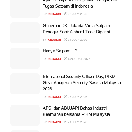
Tugas Satpam di Indonesia
BY
REDAKSI
22 JULY 2026
Gubernur DKI Jakarta Minta Satpam
Penegur Sopir Alphard Tidak Dipecat
BY
REDAKSI
24 JULY 2026
Hanya Satpam…?
BY
REDAKSI
4 AUGUST 2026
International Security Officer Day, PIKM
Gelar Anugerah Security Swasta Malaysia
2026
BY
REDAKSI
26 JULY 2026
APSI dan ABUJAPI Bahas Industri
Keamanan bersama PIKM Malaysia
BY
REDAKSI
24 JULY 2026