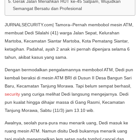
Gerak Jalan Meriahkan HUT ke-45 Satpam, Wujudkan
Semangat Bersatu dan Profesional
JURNALSECURITY.com| Tamora–Pernah membobol mesin ATM,
membuat Dedi Silalahi (41) warga Jalan Sepat, Kelurahan
Martoba, Kecamatan Siantar Martoba, Kota Pematang Siantar,
ketagihan. Padahal, ayah 2 anak ini pernah dipenjara selama 6
tahun, akibat kasus yang sama.
Dengan bermodalkan pengalamannya membobol ATM, Dedi pun
kembali beraksi di mesin ATM BRI di Dusun II Desa Bangun Sari
Baru, Kecamatan Tanjung Morawa. Tapi belum sempat berhasil,
security
yang curiga melihat Dedi langsung mengejarnya. Dedi
pun kualat hingga dihajar massa di Gang Rasmi, Kecamatan
Tanjung Morawa, Sabtu (11/3) jam 13.10 wib.
Awalnya, seolah pura-pura mau menarik uang, Dedi masuk ke
ruang mesin ATM. Namun disitu Dedi bukannya menarik uang
tapi malah menempelkan lem setan pada tombol cancel dan