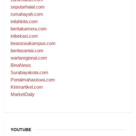
seputarhalal.com
rumahayah.com
inilahkita.com
beritakamera.com
inibekasi.com
beasiswakampus.com
beritasantai.com
wartaregional.com
BinaNews
Surabayakota.com
Portalmahasiswa.com
Kirimartikel.com
MarketDaily
YOUTUBE