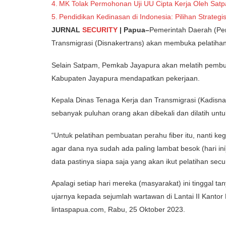
MK Tolak Permohonan Uji UU Cipta Kerja Oleh Sat
Pendidikan Kedinasan di Indonesia: Pilihan Strateg
JURNAL
SECURITY
| Papua–
Pemerintah Daerah (Pe
Transmigrasi (Disnakertrans) akan membuka pelatiha
Selain Satpam, Pemkab Jayapura akan melatih pembuat
Kabupaten Jayapura mendapatkan pekerjaan.
Kepala Dinas Tenaga Kerja dan Transmigrasi (Kadisn
sebanyak puluhan orang akan dibekali dan dilatih unt
“Untuk pelatihan pembuatan perahu fiber itu, nanti ke
agar dana nya sudah ada paling lambat besok (hari ini
data pastinya siapa saja yang akan ikut pelatihan sec
Apalagi setiap hari mereka (masyarakat) ini tinggal ta
ujarnya kepada sejumlah wartawan di Lantai II Kantor 
lintaspapua.com, Rabu, 25 Oktober 2023.