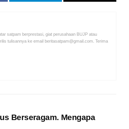
tar satpam berprestasi, giat perusahaan BUJP atau
ilis tulisannya ke email beritasatpam@gmail.com. Terima
arus Berseragam. Mengapa