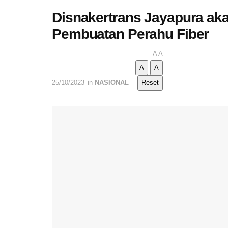
Disnakertrans Jayapura aka
Pembuatan Perahu Fiber
A
A
A
A
25/10/2023
in
NASIONAL
Reset