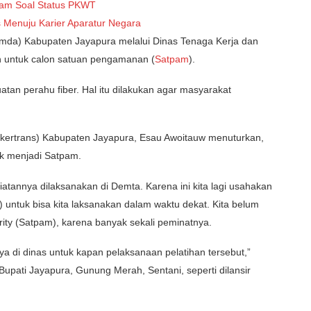
pam Soal Status PKWT
is Menuju Karier Aparatur Negara
mda) Kabupaten Jayapura melalui Dinas Tenaga Kerja dan
n untuk calon satuan pengamanan (
Satpam
).
an perahu fiber. Hal itu dilakukan agar masyarakat
akertrans) Kabupaten Jayapura, Esau Awoitauw menuturkan,
uk menjadi Satpam.
giatannya dilaksanakan di Demta. Karena ini kita lagi usahakan
) untuk bisa kita laksanakan dalam waktu dekat. Kita belum
urity (Satpam), karena banyak sekali peminatnya.
nya di dinas untuk kapan pelaksanaan pelatihan tersebut,”
Bupati Jayapura, Gunung Merah, Sentani, seperti dilansir