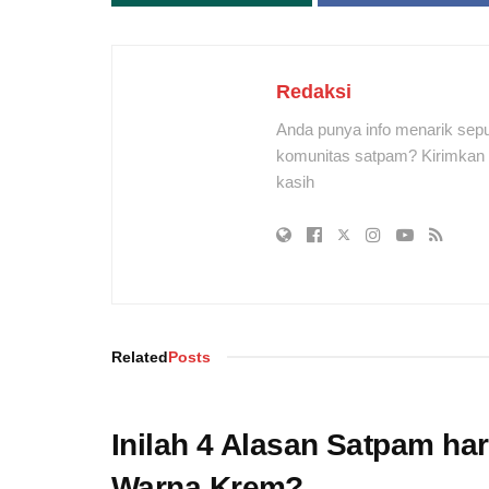
Redaksi
Anda punya info menarik sepu
komunitas satpam? Kirimkan r
kasih
Related
Posts
Inilah 4 Alasan Satpam h
Warna Krem?