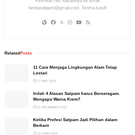
Kirimkan rilis tulisannya ke email
beritasatpam@gmail.com. Terima kasih
Related
Posts
11 Cara Menjaga Lingkungan Alam Tetap
Lestari
17 MAY 2025
Inilah 4 Alasan Satpam harus Berseragam.
Mengapa Warna Krem?
23 DECEMBER 2023
Ketika Profesi Satpam Jadi Pilihan dalam
Berkarir
22 JUNE 2024