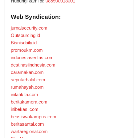
Hubungi kami di:
085900018001
Web Syndication:
jurnalsecurity.com
Outsourcing.id
Bisnisdaily.id
promoukm.com
indonesiasentris.com
destinasiindnesia.com
caramakan.com
seputarhalal.com
rumahayah.com
inilahkita.com
beritakamera.com
inibekasi.com
beasiswakampus.com
beritasantai.com
wartaregional.com