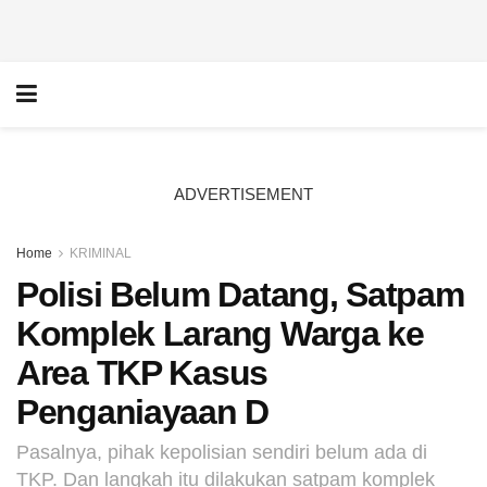
ADVERTISEMENT
Home
KRIMINAL
Polisi Belum Datang, Satpam
Komplek Larang Warga ke
Area TKP Kasus
Penganiayaan D
Pasalnya, pihak kepolisian sendiri belum ada di
TKP. Dan langkah itu dilakukan satpam komplek