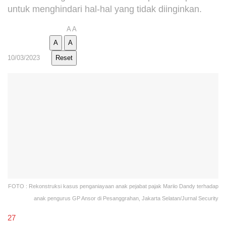
untuk menghindari hal-hal yang tidak diinginkan.
A
A
A
A
10/03/2023
Reset
FOTO : Rekonstruksi kasus penganiayaan anak pejabat pajak Mariio Dandy terhadap
anak pengurus GP Ansor di Pesanggrahan, Jakarta Selatan/Jurnal Security
27