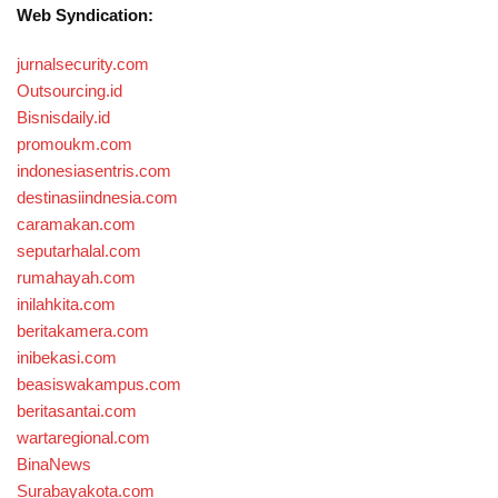
Web Syndication:
jurnalsecurity.com
Outsourcing.id
Bisnisdaily.id
promoukm.com
indonesiasentris.com
destinasiindnesia.com
caramakan.com
seputarhalal.com
rumahayah.com
inilahkita.com
beritakamera.com
inibekasi.com
beasiswakampus.com
beritasantai.com
wartaregional.com
BinaNews
Surabayakota.com