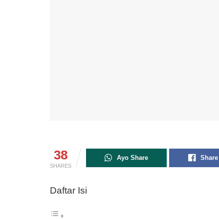
38
Ayo Share
Share
SHARES
Daftar Isi