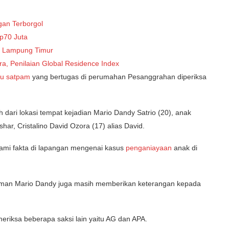
gan Terborgol
Rp70 Juta
 Lampung Timur
ra, Penilaian Global Residence Index
au satpam
yang bertugas di perumahan Pesanggrahan diperiksa
h dari lokasi tempat kejadian Mario Dandy Satrio (20), anak
r, Cristalino David Ozora (17) alias David.
lami fakta di lapangan mengenai kasus
penganiayaan
anak di
teman Mario Dandy juga masih memberikan keterangan kepada
eriksa beberapa saksi lain yaitu AG dan APA.