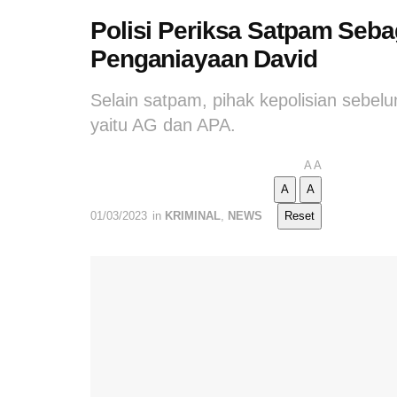
Polisi Periksa Satpam Seba
Penganiayaan David
Selain satpam, pihak kepolisian sebel
yaitu AG dan APA.
A
A
A
A
01/03/2023
in
KRIMINAL
,
NEWS
Reset