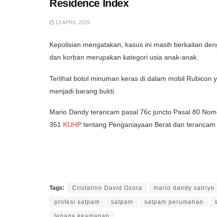
Residence Index
13 APRIL 2026
Kepolisian mengatakan, kasus ini masih berkaitan de
dan korban merupakan kategori usia anak-anak.
Terlihat botol minuman keras di dalam mobil Rubicon
menjadi barang bukti.
Mario Dandy terancam pasal 76c juncto Pasal 80 Nom
351
KUHP
tentang Penganiayaan Berat dan terancam h
Tags:
Cristalino David Ozora
mario dandy satriyo
profesi satpam
satpam
satpam perumahan
tenaga keamanan