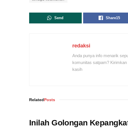
Send
Share
15
redaksi
Anda punya info menarik sepu
komunitas satpam? Kirimkan r
kasih
Related
Posts
Inilah Golongan Kepangka