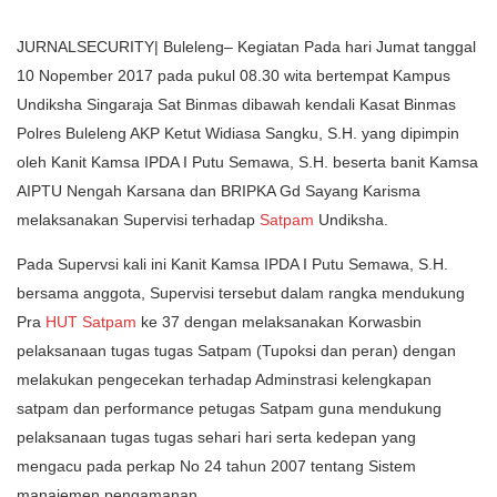
JURNALSECURITY| Buleleng– Kegiatan Pada hari Jumat tanggal
10 Nopember 2017 pada pukul 08.30 wita bertempat Kampus
Undiksha Singaraja Sat Binmas dibawah kendali Kasat Binmas
Polres Buleleng AKP Ketut Widiasa Sangku, S.H. yang dipimpin
oleh Kanit Kamsa IPDA I Putu Semawa, S.H. beserta banit Kamsa
AIPTU Nengah Karsana dan BRIPKA Gd Sayang Karisma
melaksanakan Supervisi terhadap
Satpam
Undiksha.
Pada Supervsi kali ini Kanit Kamsa IPDA I Putu Semawa, S.H.
bersama anggota, Supervisi tersebut dalam rangka mendukung
Pra
HUT Satpam
ke 37 dengan melaksanakan Korwasbin
pelaksanaan tugas tugas Satpam (Tupoksi dan peran) dengan
melakukan pengecekan terhadap Adminstrasi kelengkapan
satpam dan performance petugas Satpam guna mendukung
pelaksanaan tugas tugas sehari hari serta kedepan yang
mengacu pada perkap No 24 tahun 2007 tentang Sistem
manajemen pengamanan