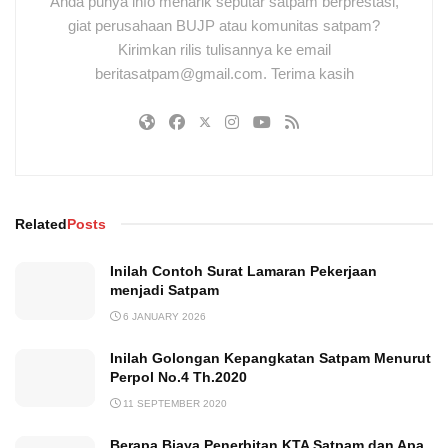
Anda punya info menarik seputar satpam berprestasi,
giat perusahaan BUJP atau komunitas satpam?
Kirimkan rilis tulisannya ke email
beritasatpam@gmail.com. Terima kasih
Related
Posts
Inilah Contoh Surat Lamaran Pekerjaan
menjadi Satpam
6 JANUARY 2026
Inilah Golongan Kepangkatan Satpam Menurut
Perpol No.4 Th.2020
11 SEPTEMBER 2020
Berapa Biaya Penerbitan KTA Satpam dan Apa