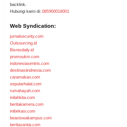
backlink.
Hubungi kami di:
085900018001
Web Syndication:
jurnalsecurity.com
Outsourcing.id
Bisnisdaily.id
promoukm.com
indonesiasentris.com
destinasiindnesia.com
caramakan.com
seputarhalal.com
rumahayah.com
inilahkita.com
beritakamera.com
inibekasi.com
beasiswakampus.com
beritasantai.com