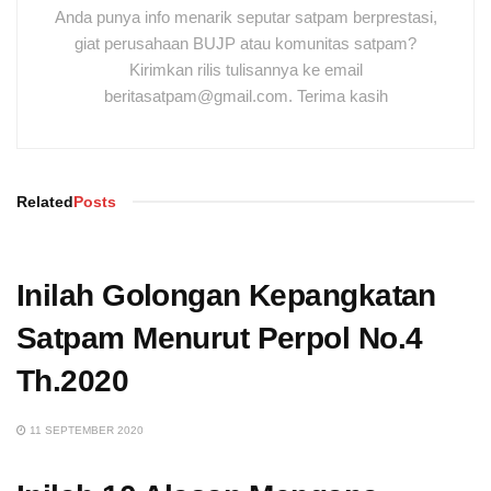
Anda punya info menarik seputar satpam berprestasi,
giat perusahaan BUJP atau komunitas satpam?
Kirimkan rilis tulisannya ke email
beritasatpam@gmail.com. Terima kasih
Related
Posts
Inilah Golongan Kepangkatan
Satpam Menurut Perpol No.4
Th.2020
11 SEPTEMBER 2020