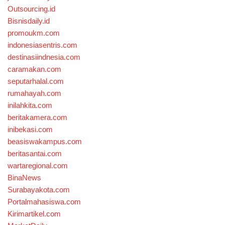
Outsourcing.id
Bisnisdaily.id
promoukm.com
indonesiasentris.com
destinasiindnesia.com
caramakan.com
seputarhalal.com
rumahayah.com
inilahkita.com
beritakamera.com
inibekasi.com
beasiswakampus.com
beritasantai.com
wartaregional.com
BinaNews
Surabayakota.com
Portalmahasiswa.com
Kirimartikel.com