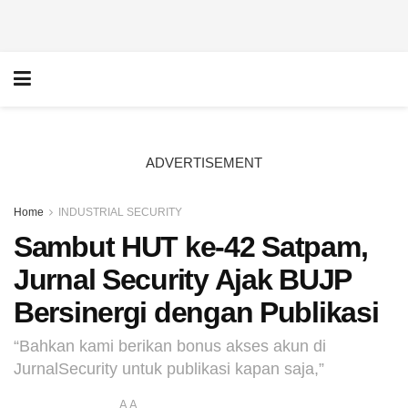
ADVERTISEMENT
Home
INDUSTRIAL SECURITY
Sambut HUT ke-42 Satpam,
Jurnal Security Ajak BUJP
Bersinergi dengan Publikasi
“Bahkan kami berikan bonus akses akun di
JurnalSecurity untuk publikasi kapan saja,”
A
A