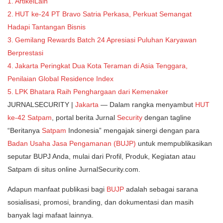
ArtikelLain
HUT ke-24 PT Bravo Satria Perkasa, Perkuat Semangat
Hadapi Tantangan Bisnis
Gemilang Rewards Batch 24 Apresiasi Puluhan Karyawan
Berprestasi
Jakarta Peringkat Dua Kota Teraman di Asia Tenggara,
Penilaian Global Residence Index
LPK Bhatara Raih Penghargaan dari Kemenaker
JURNALSECURITY |
Jakarta
— Dalam rangka menyambut
HUT
ke-42 Satpam
, portal berita Jurnal
Security
dengan tagline
“Beritanya
Satpam
Indonesia” mengajak sinergi dengan para
Badan Usaha Jasa Pengamanan (BUJP)
untuk mempublikasikan
seputar BUPJ Anda, mulai dari Profil, Produk, Kegiatan atau
Satpam di situs online JurnalSecurity.com.
Adapun manfaat publikasi bagi
BUJP
adalah sebagai sarana
sosialisasi, promosi, branding, dan dokumentasi dan masih
banyak lagi mafaat lainnya.