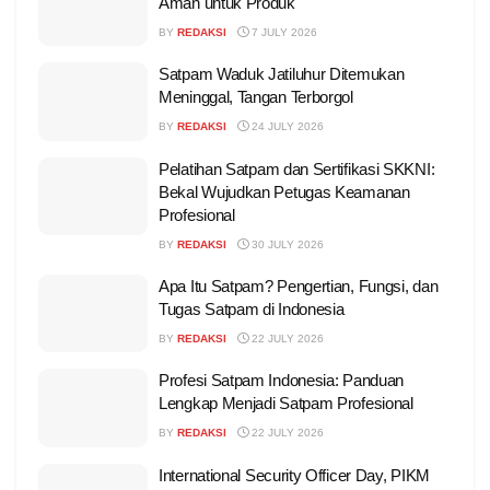
Aman untuk Produk
BY
REDAKSI
7 JULY 2026
Satpam Waduk Jatiluhur Ditemukan
Meninggal, Tangan Terborgol
BY
REDAKSI
24 JULY 2026
Pelatihan Satpam dan Sertifikasi SKKNI:
Bekal Wujudkan Petugas Keamanan
Profesional
BY
REDAKSI
30 JULY 2026
Apa Itu Satpam? Pengertian, Fungsi, dan
Tugas Satpam di Indonesia
BY
REDAKSI
22 JULY 2026
Profesi Satpam Indonesia: Panduan
Lengkap Menjadi Satpam Profesional
BY
REDAKSI
22 JULY 2026
International Security Officer Day, PIKM