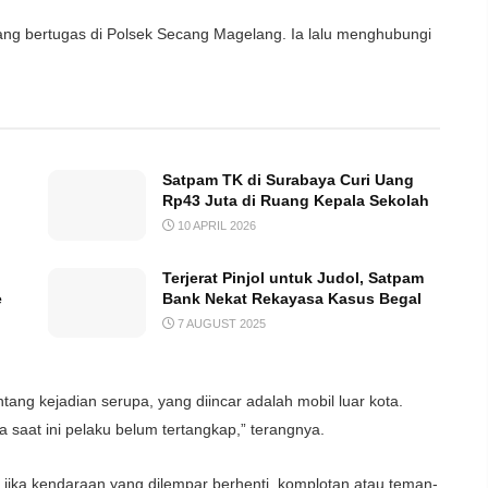
ang bertugas di Polsek Secang Magelang. Ia lalu menghubungi
Satpam TK di Surabaya Curi Uang
Rp43 Juta di Ruang Kepala Sekolah
10 APRIL 2026
Terjerat Pinjol untuk Judol, Satpam
e
Bank Nekat Rekayasa Kasus Begal
7 AUGUST 2025
ng kejadian serupa, yang diincar adalah mobil luar kota.
saat ini pelaku belum tertangkap,” terangnya.
 jika kendaraan yang dilempar berhenti, komplotan atau teman-