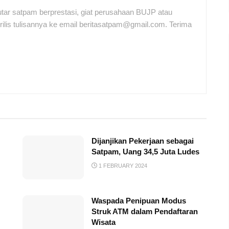
tar satpam berprestasi, giat perusahaan BUJP atau
ilis tulisannya ke email beritasatpam@gmail.com. Terima
Dijanjikan Pekerjaan sebagai
Satpam, Uang 34,5 Juta Ludes
1 FEBRUARY 2024
Waspada Penipuan Modus
Struk ATM dalam Pendaftaran
Wisata