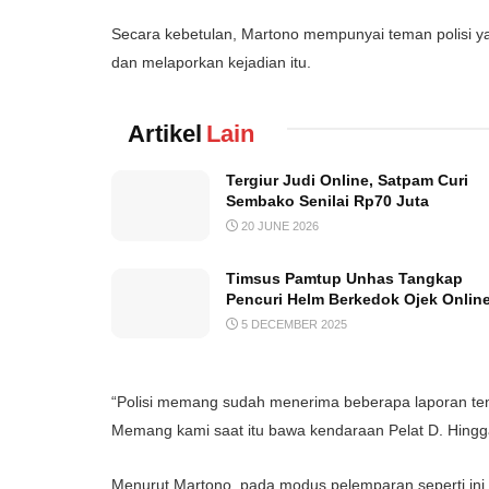
Secara kebetulan, Martono mempunyai teman polisi y
dan melaporkan kejadian itu.
Artikel
Lain
Tergiur Judi Online, Satpam Curi
Sembako Senilai Rp70 Juta
20 JUNE 2026
Timsus Pamtup Unhas Tangkap
Pencuri Helm Berkedok Ojek Onlin
5 DECEMBER 2025
“Polisi memang sudah menerima beberapa laporan tenta
Memang kami saat itu bawa kendaraan Pelat D. Hingga 
Menurut Martono, pada modus pelemparan seperti ini,