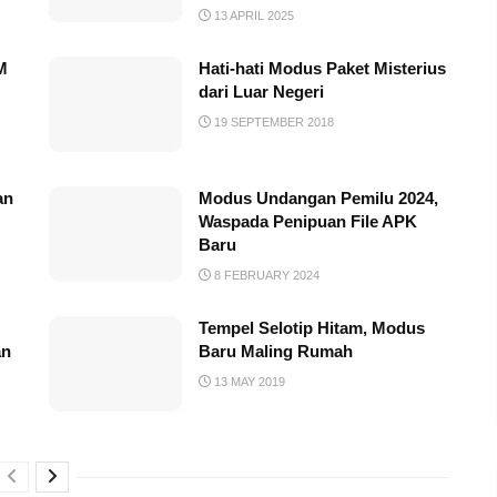
13 APRIL 2025
M
Hati-hati Modus Paket Misterius
dari Luar Negeri
19 SEPTEMBER 2018
an
Modus Undangan Pemilu 2024,
Waspada Penipuan File APK
Baru
8 FEBRUARY 2024
Tempel Selotip Hitam, Modus
an
Baru Maling Rumah
13 MAY 2019