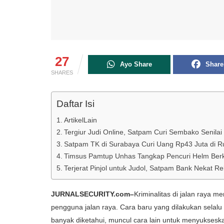
27
Ayo Share
Share
SHARES
Daftar Isi
ArtikelLain
Tergiur Judi Online, Satpam Curi Sembako Senilai
Satpam TK di Surabaya Curi Uang Rp43 Juta di R
Timsus Pamtup Unhas Tangkap Pencuri Helm Berk
Terjerat Pinjol untuk Judol, Satpam Bank Nekat 
JURNALSECURITY.com–
Kriminalitas di jalan raya
pengguna jalan raya. Cara baru yang dilakukan selalu
banyak diketahui, muncul cara lain untuk menyukseska