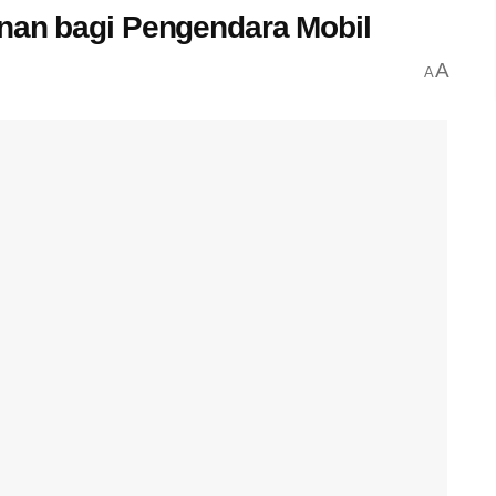
anan bagi Pengendara Mobil
A
A