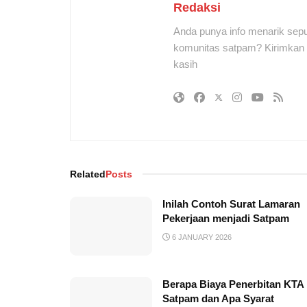
Redaksi
Anda punya info menarik sepu
komunitas satpam? Kirimkan r
kasih
Related
Posts
Inilah Contoh Surat Lamaran
Pekerjaan menjadi Satpam
6 JANUARY 2026
Berapa Biaya Penerbitan KTA
Satpam dan Apa Syarat