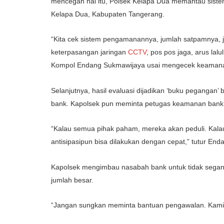
mencegah hal itu, Polsek Kelapa Dua memantau sist
Kelapa Dua, Kabupaten Tangerang.
“Kita cek sistem pengamanannya, jumlah satpamnya, j
keterpasangan jaringan
CCTV
, pos pos jaga, arus la
Kompol Endang Sukmawijaya usai mengecek keamanan 
Selanjutnya, hasil evaluasi dijadikan ‘buku pegangan’ b
bank. Kapolsek pun meminta petugas keamanan bank
“Kalau semua pihak paham, mereka akan peduli. Kal
antisipasipun bisa dilakukan dengan cepat,” tutur End
Kapolsek mengimbau nasabah bank untuk tidak sega
jumlah besar.
“Jangan sungkan meminta bantuan pengawalan. Kami 