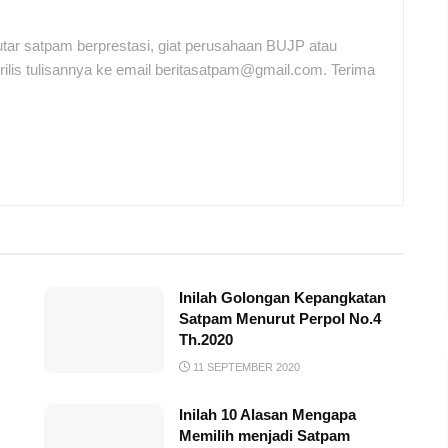
tar satpam berprestasi, giat perusahaan BUJP atau
ilis tulisannya ke email beritasatpam@gmail.com. Terima
Inilah Golongan Kepangkatan
Satpam Menurut Perpol No.4
Th.2020
11 SEPTEMBER 2020
Inilah 10 Alasan Mengapa
Memilih menjadi Satpam