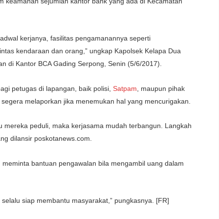
em keamanan sejumlah kantor bank yang ada di Kecamatan
adwal kerjanya, fasilitas pengamanannya seperti
lulintas kendaraan dan orang,” ungkap Kapolsek Kelapa Dua
di Kantor BCA Gading Serpong, Senin (5/6/2017).
agi petugas di lapangan, baik polisi,
Satpam
, maupun pihak
 segera melaporkan jika menemukan hal yang mencurigakan.
au mereka peduli, maka kerjasama mudah terbangun. Langkah
ang dilansir poskotanews.com.
n meminta bantuan pengawalan bila mengambil uang dalam
selalu siap membantu masyarakat,” pungkasnya. [FR]