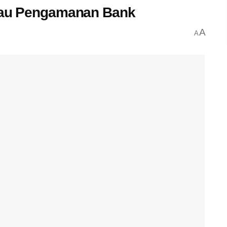
ntau Pengamanan Bank
A
A