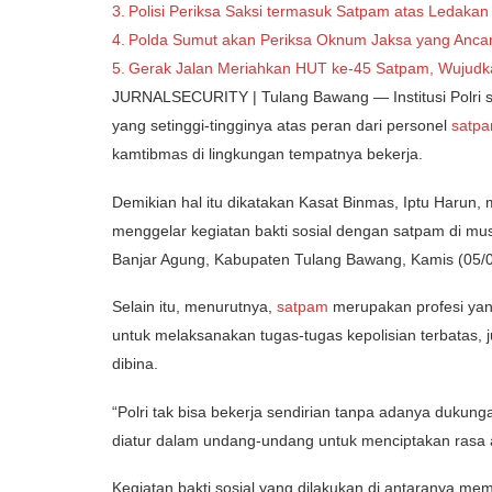
Polisi Periksa Saksi termasuk Satpam atas Ledakan
Polda Sumut akan Periksa Oknum Jaksa yang Anc
Gerak Jalan Meriahkan HUT ke-45 Satpam, Wujudka
JURNALSECURITY | Tulang Bawang — Institusi Polri 
yang setinggi-tingginya atas peran dari personel
satp
kamtibmas di lingkungan tempatnya bekerja.
Demikian hal itu dikatakan Kasat Binmas, Iptu Harun
menggelar kegiatan bakti sosial dengan satpam di m
Banjar Agung, Kabupaten Tulang Bawang, Kamis (05/0
Selain itu, menurutnya,
satpam
merupakan profesi yang
untuk melaksanakan tugas-tugas kepolisian terbatas, 
dibina.
“Polri tak bisa bekerja sendirian tanpa adanya dukun
diatur dalam undang-undang untuk menciptakan rasa 
Kegiatan bakti sosial yang dilakukan di antaranya m