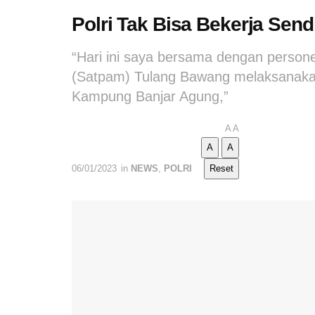
Polri Tak Bisa Bekerja Sen
“Hari ini saya bersama dengan perso
(Satpam) Tulang Bawang melaksanakan
Kampung Banjar Agung,”
A
A
A
A
06/01/2023
in
NEWS
,
POLRI
Reset