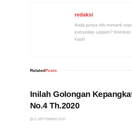
redaksi
Anda punya info menarik sepu
komunitas satpam? Kirimkan r
kasih
Related
Posts
Inilah Golongan Kepangka
No.4 Th.2020
11 SEPTEMBER 2020