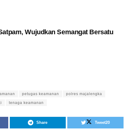
 Satpam, Wujudkan Semangat Bersatu
eamanan
petugas keamanan
polres majalengka
ti
tenaga keamanan
Share
Tweet
20