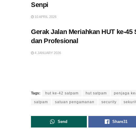
Senpi
10 APRIL 2026
Gerak Jalan Meriahkan HUT ke-45
dan Profesional
4 JANUARY 2026
Tags:
hut ke-42 satpam
hut satpam
penjaga k
satpam
satuan pengamanan
security
sekuri
Send
Share
31