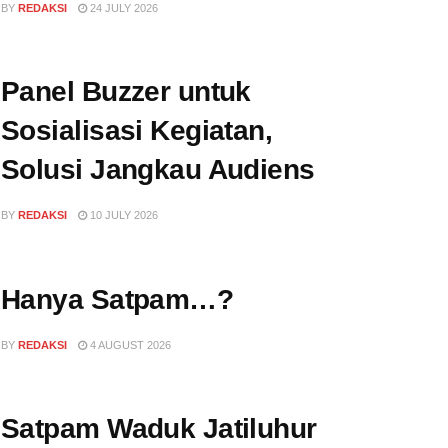
BY
REDAKSI
24 JULY 2026
Panel Buzzer untuk
Sosialisasi Kegiatan,
Solusi Jangkau Audiens
BY
REDAKSI
10 JULY 2026
Hanya Satpam…?
BY
REDAKSI
4 AUGUST 2026
Satpam Waduk Jatiluhur