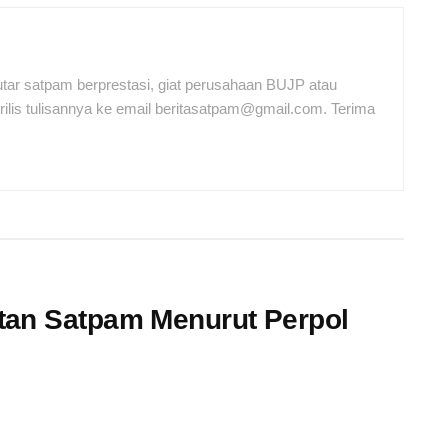
tar satpam berprestasi, giat perusahaan BUJP atau
ilis tulisannya ke email beritasatpam@gmail.com. Terima
tan Satpam Menurut Perpol