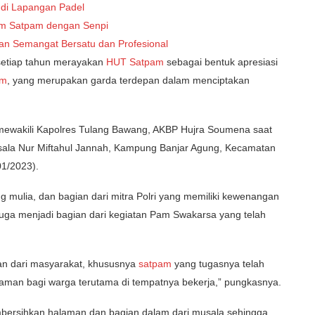
 di Lapangan Padel
am Satpam dengan Senpi
n Semangat Bersatu dan Profesional
setiap tahun merayakan
HUT Satpam
sebagai bentuk apresiasi
am
, yang merupakan garda terdepan dalam menciptakan
, mewakili Kapolres Tulang Bawang, AKBP Hujra Soumena saat
usala Nur Miftahul Jannah, Kampung Banjar Agung, Kecamatan
1/2023).
 mulia, dan bagian dari mitra Polri yang memiliki kewenangan
juga menjadi bagian dari kegiatan Pam Swakarsa yang telah
gan dari masyarakat, khususnya
satpam
yang tugasnya telah
aman bagi warga terutama di tempatnya bekerja,” pungkasnya.
embersihkan halaman dan bagian dalam dari musala sehingga