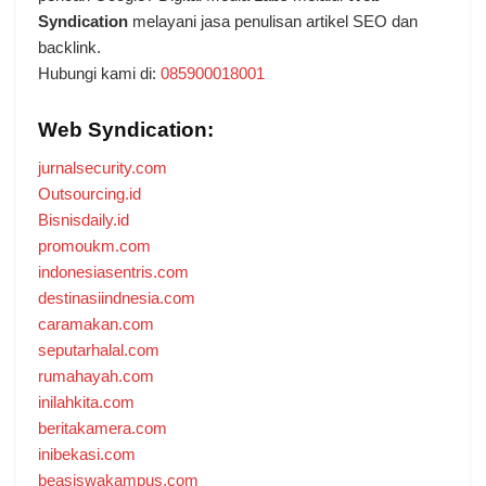
Syndication
melayani jasa penulisan artikel SEO dan
backlink.
Hubungi kami di:
085900018001
Web Syndication:
jurnalsecurity.com
Outsourcing.id
Bisnisdaily.id
promoukm.com
indonesiasentris.com
destinasiindnesia.com
caramakan.com
seputarhalal.com
rumahayah.com
inilahkita.com
beritakamera.com
inibekasi.com
beasiswakampus.com